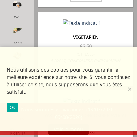
MAKI
VEGETARIEN
TEMAKI
€
6,50
(5 PIÈCES)
AVOCAT, CONCOMBRE, RADIS MARINÉ
CALIFORNIA ROLL
Nous utilisons des cookies pour vous garantir la
+1 au panier
meilleure expérience sur notre site. Si vous continuez
à utiliser ce site, nous supposerons que vous êtes
satisfait.
CRUNCH ROLL
Ok
Nous sommes en vacances: (19/07/2026 -
YAKITORI POULET CONCOMBRE AVOCAT
09/08/2026)
MASAGO ROLL
€
7,00
voir le menu
(5 PIÈCES)