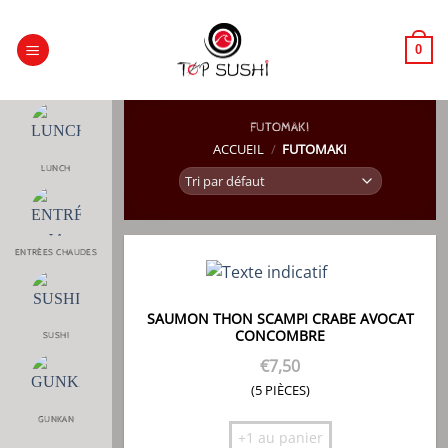
Passer
au
0
contenu
FUTOMAKI
ACCUEIL
/
FUTOMAKI
LUNCH
ENTRÉES CHAUDES
SAUMON THON SCAMPI CRABE AVOCAT
CONCOMBRE
SUSHI
€
7,50
(5 PIÈCES)
GUNKAN
+1 au panier