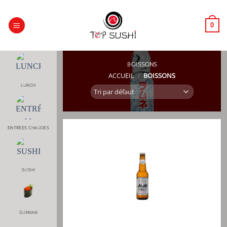
Passer
au
0
contenu
BOISSONS
ACCUEIL
/
BOISSONS
LUNCH
ENTRÉES CHAUDES
SUSHI
GUNKAN