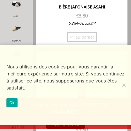
BIÈRE JAPONAISE ASAHI
€
3,80
MAKI
5,2%VOL 330ml
+1 au panier
TEMAKI
CALIFORNIA ROLL
Nous utilisons des cookies pour vous garantir la
meilleure expérience sur notre site. Si vous continuez
à utiliser ce site, nous supposerons que vous êtes
satisfait.
CRUNCH ROLL
Ok
Nous sommes en vacances: (19/07/2026 -
09/08/2026)
MASAGO ROLL
BIÈRE JAPONAISE KIRIN ICHIBAN
voir le menu
€
3,80